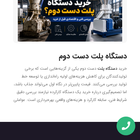
کنترل شود. رطوبت کم معمولاً منجر به کاهش چسبندگی ذرات و
افزایش شکستگی پلت می‌شود، در حالی که رطوبت بیش از حد
می‌تواند مشکلاتی مانند چسبندگی، کاهش ظرفیت و افت کیفیت
محصول را ایجاد کند.
دستگاه پلت دست دوم
خرید
دستگاه پلت
دست دوم یکی از گزینه‌هایی است که برخی
تولیدکنندگان برای کاهش هزینه‌های اولیه راه‌اندازی یا توسعه خط
تولید بررسی می‌کنند. قیمت پایین‌تر در نگاه اول می‌تواند جذاب باشد،
اما تصمیم‌گیری درباره خرید یک دستگاه کارکرده نیازمند بررسی دقیق
شرایط فنی، سابقه کارکرد و هزینه‌های واقعی بهره‌برداری است. عواملی
مانند میزان استهلاک دای و رولر، سلامت گیربکس و یاتاقان‌ها، ظرفیت
واقعی تولید، مصرف انرژی، دسترسی به قطعات یدکی و خدمات پس از
فروش، تاثیر مستقیمی بر عملکرد و سودآوری خط تولید دارند.